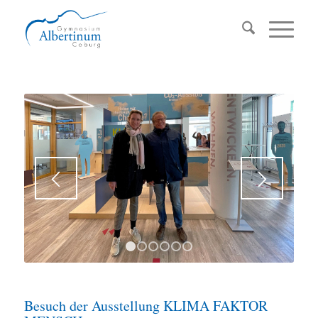
1
2
3
4
5
6
Besuch der Ausstellung KLIMA FAKTOR