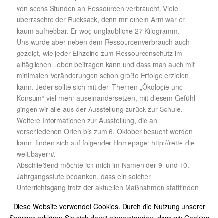
von sechs Stunden an Ressourcen verbraucht. Viele
überraschte der Rucksack, denn mit einem Arm war er
kaum aufhebbar. Er wog unglaubliche 27 Kilogramm.
Uns wurde aber neben dem Ressourcenverbrauch auch
gezeigt, wie jeder Einzelne zum Ressourcenschutz im
alltäglichen Leben beitragen kann und dass man auch mit
minimalen Veränderungen schon große Erfolge erzielen
kann. Jeder sollte sich mit den Themen „Ökologie und
Konsum“ viel mehr auseinandersetzen, mit diesem Gefühl
gingen wir alle aus der Ausstellung zurück zur Schule.
Weitere Informationen zur Ausstellung, die an
verschiedenen Orten bis zum 6. Oktober besucht werden
kann, finden sich auf folgender Homepage: http://rette-die-
welt.bayern/.
Abschließend möchte ich mich im Namen der 9. und 10.
Jahrgangsstufe bedanken, dass ein solcher
Unterrichtsgang trotz der aktuellen Maßnahmen stattfinden
konnte.
Diese Website verwendet Cookies. Durch die Nutzung unserer
Pierre-Louis Rauscher 10b
Services erklären Sie sich damit einverstanden, dass wir Cookies