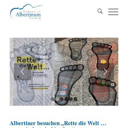
1
2
3
4
5
6
Albertiner besuchen „Rette die Welt …