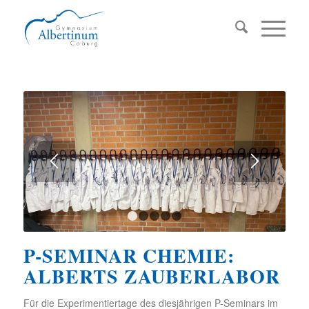
1
2
3
4
5
P-SEMINAR CHEMIE:
ALBERTS ZAUBERLABOR
Für die Experimentiertage des diesjährigen P-Seminars im