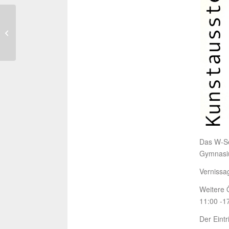
Die Physiker – im
Paradoxen erscheint die
Wirklichkeit
Das W-Sem
Gymnasiu
Vernissa
Weitere 
11:00 -1
Der Eintrit